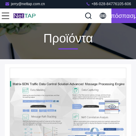
jerry@nettap.com.cn
+86-028-84776105-606
Απόσπασ
Προϊόντα