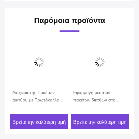
Παρόμοια προϊόντα
Διαχειριστής Πακέτων
Εφαρμογή μεσιτών
Γδ
ης
Δικτύου με Πρωτόκολλο
πακέτων δικτύων στο
με
Σήραγγας Αναγνώριση Net
καθορισμένο λογισμικό
δι
TAP με Αφαίρεση
δίκτυο SDN
αρ
ιμή
Βρείτε την καλύτερη τιμή
Βρείτε την καλύτερη τιμή
Βρ
Διπλοτύπων Δεδομένων
με