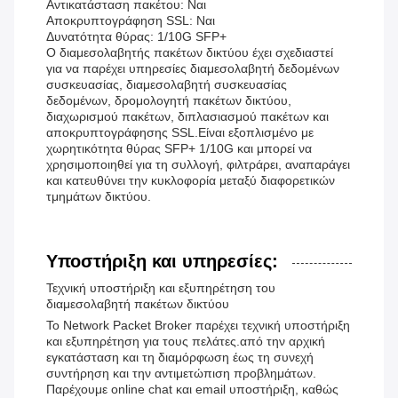
Αντικατάσταση πακέτου: Ναι
Αποκρυπτογράφηση SSL: Ναι
Δυνατότητα θύρας: 1/10G SFP+
Ο διαμεσολαβητής πακέτων δικτύου έχει σχεδιαστεί
για να παρέχει υπηρεσίες διαμεσολαβητή δεδομένων
συσκευασίας, διαμεσολαβητή συσκευασίας
δεδομένων, δρομολογητή πακέτων δικτύου,
διαχωρισμού πακέτων, διπλασιασμού πακέτων και
αποκρυπτογράφησης SSL.Είναι εξοπλισμένο με
χωρητικότητα θύρας SFP+ 1/10G και μπορεί να
χρησιμοποιηθεί για τη συλλογή, φιλτράρει, αναπαράγει
και κατευθύνει την κυκλοφορία μεταξύ διαφορετικών
τμημάτων δικτύου.
Υποστήριξη και υπηρεσίες:
Τεχνική υποστήριξη και εξυπηρέτηση του
διαμεσολαβητή πακέτων δικτύου
Το Network Packet Broker παρέχει τεχνική υποστήριξη
και εξυπηρέτηση για τους πελάτες.από την αρχική
εγκατάσταση και τη διαμόρφωση έως τη συνεχή
συντήρηση και την αντιμετώπιση προβλημάτων.
Παρέχουμε online chat και email υποστήριξη, καθώς