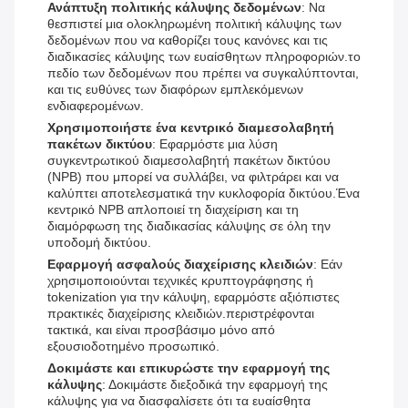
Ανάπτυξη πολιτικής κάλυψης δεδομένων
: Να
θεσπιστεί μια ολοκληρωμένη πολιτική κάλυψης των
δεδομένων που να καθορίζει τους κανόνες και τις
διαδικασίες κάλυψης των ευαίσθητων πληροφοριών.το
πεδίο των δεδομένων που πρέπει να συγκαλύπτονται,
και τις ευθύνες των διαφόρων εμπλεκόμενων
ενδιαφερομένων.
Χρησιμοποιήστε ένα κεντρικό διαμεσολαβητή
πακέτων δικτύου
: Εφαρμόστε μια λύση
συγκεντρωτικού διαμεσολαβητή πακέτων δικτύου
(NPB) που μπορεί να συλλάβει, να φιλτράρει και να
καλύπτει αποτελεσματικά την κυκλοφορία δικτύου.Ένα
κεντρικό NPB απλοποιεί τη διαχείριση και τη
διαμόρφωση της διαδικασίας κάλυψης σε όλη την
υποδομή δικτύου.
Εφαρμογή ασφαλούς διαχείρισης κλειδιών
: Εάν
χρησιμοποιούνται τεχνικές κρυπτογράφησης ή
tokenization για την κάλυψη, εφαρμόστε αξιόπιστες
πρακτικές διαχείρισης κλειδιών.περιστρέφονται
τακτικά, και είναι προσβάσιμο μόνο από
εξουσιοδοτημένο προσωπικό.
Δοκιμάστε και επικυρώστε την εφαρμογή της
κάλυψης
: Δοκιμάστε διεξοδικά την εφαρμογή της
κάλυψης για να διασφαλίσετε ότι τα ευαίσθητα