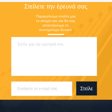
Στείλετε την έρευνά σας
Παρακαλούμε στείλτε μας 
το αίτημά σας και θα σας 
απαντήσουμε το 
συντομότερο δυνατό.
Στείλε