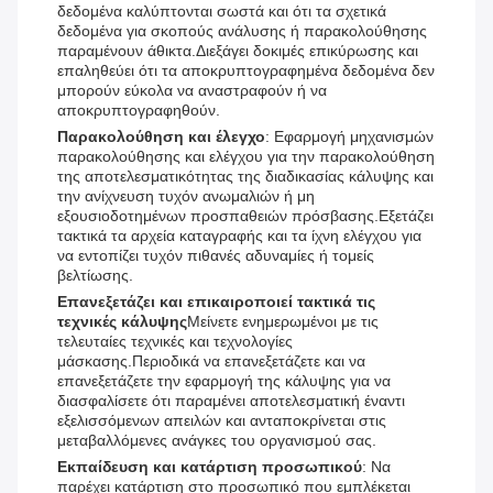
δεδομένα καλύπτονται σωστά και ότι τα σχετικά
δεδομένα για σκοπούς ανάλυσης ή παρακολούθησης
παραμένουν άθικτα.Διεξάγει δοκιμές επικύρωσης και
επαληθεύει ότι τα αποκρυπτογραφημένα δεδομένα δεν
μπορούν εύκολα να αναστραφούν ή να
αποκρυπτογραφηθούν.
Παρακολούθηση και έλεγχο
: Εφαρμογή μηχανισμών
παρακολούθησης και ελέγχου για την παρακολούθηση
της αποτελεσματικότητας της διαδικασίας κάλυψης και
την ανίχνευση τυχόν ανωμαλιών ή μη
εξουσιοδοτημένων προσπαθειών πρόσβασης.Εξετάζει
τακτικά τα αρχεία καταγραφής και τα ίχνη ελέγχου για
να εντοπίζει τυχόν πιθανές αδυναμίες ή τομείς
βελτίωσης.
Επανεξετάζει και επικαιροποιεί τακτικά τις
τεχνικές κάλυψης
Μείνετε ενημερωμένοι με τις
τελευταίες τεχνικές και τεχνολογίες
μάσκασης.Περιοδικά να επανεξετάζετε και να
επανεξετάζετε την εφαρμογή της κάλυψης για να
διασφαλίσετε ότι παραμένει αποτελεσματική έναντι
εξελισσόμενων απειλών και ανταποκρίνεται στις
μεταβαλλόμενες ανάγκες του οργανισμού σας.
Εκπαίδευση και κατάρτιση προσωπικού
: Να
παρέχει κατάρτιση στο προσωπικό που εμπλέκεται