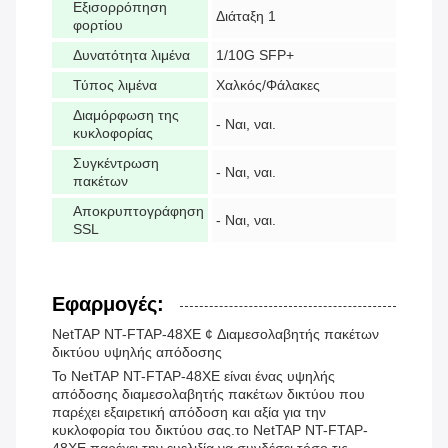
Εξισορρόπηση
Διάταξη 1
φορτίου
Δυνατότητα λιμένα
1/10G SFP+
Τύπος λιμένα
Χαλκός/Φάλακες
Διαμόρφωση της
- Ναι, ναι.
κυκλοφορίας
Συγκέντρωση
- Ναι, ναι.
πακέτων
Αποκρυπτογράφηση
- Ναι, ναι.
SSL
Εφαρμογές:
NetTAP NT-FTAP-48XE ¢ Διαμεσολαβητής πακέτων
δικτύου υψηλής απόδοσης
Το NetTAP NT-FTAP-48XE είναι ένας υψηλής
απόδοσης διαμεσολαβητής πακέτων δικτύου που
παρέχει εξαιρετική απόδοση και αξία για την
κυκλοφορία του δικτύου σας.το NetTAP NT-FTAP-