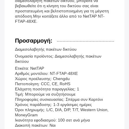
διαμεσολαβητή πακέτων δικτύου, μπορείτε να
βεβαιωθείτε ότι η κίνηση του δικτύου σας είναι
προστατευμένη και βελτιστοποιημένη για τη μέγιστη
απόδοση.Μην κοιτάξετε άλλο από το NetTAP NT-
FTAP-48XE.
Προσαρμογή:
Διαμεσολαβητής πακέτων δικτύου
Ονομασία προϊόντος: Διαμεσολαβητής πακέτων
δικτύου
Ετικέτα: NetTAP
Αριθμός μοντέλου: NT-FTAP-48XE
Χώρος προέλευσης: Chengdu
Πιστοποίηση: CCC, CE, RoHS
Ελάχιστη ποσότητα παραγγελίας: 1
Τιμή: Μπορούμε να συζητήσουμε
Πληροφορίες συσκευασίας: Σπέρμα συν Καρτόνι
Χρόνος παράδοσης: 1-3 εργάσιμες ημέρες
Όροι πληρωμής: L/C, D/A, D/P, T/T, Western Union,
MoneyGram
Ικανότητα εφοδιασμού: 100 σετ ανά μήνα
Διακοπή πακέτων: Ναι