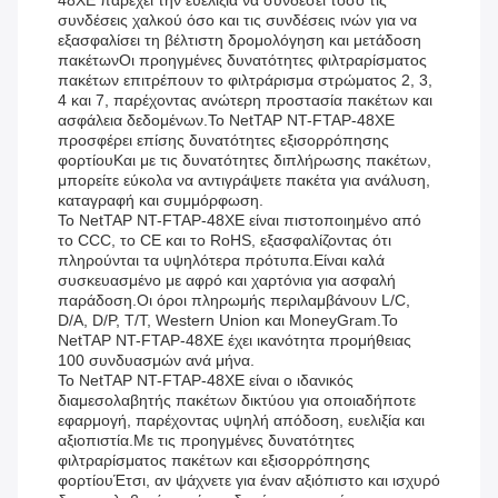
48XE παρέχει την ευελιξία να συνδέσει τόσο τις
συνδέσεις χαλκού όσο και τις συνδέσεις ινών για να
εξασφαλίσει τη βέλτιστη δρομολόγηση και μετάδοση
πακέτωνΟι προηγμένες δυνατότητες φιλτραρίσματος
πακέτων επιτρέπουν το φιλτράρισμα στρώματος 2, 3,
4 και 7, παρέχοντας ανώτερη προστασία πακέτων και
ασφάλεια δεδομένων.Το NetTAP NT-FTAP-48XE
προσφέρει επίσης δυνατότητες εξισορρόπησης
φορτίουΚαι με τις δυνατότητες διπλήρωσης πακέτων,
μπορείτε εύκολα να αντιγράψετε πακέτα για ανάλυση,
καταγραφή και συμμόρφωση.
Το NetTAP NT-FTAP-48XE είναι πιστοποιημένο από
το CCC, το CE και το RoHS, εξασφαλίζοντας ότι
πληρούνται τα υψηλότερα πρότυπα.Είναι καλά
συσκευασμένο με αφρό και χαρτόνια για ασφαλή
παράδοση.Οι όροι πληρωμής περιλαμβάνουν L/C,
D/A, D/P, T/T, Western Union και MoneyGram.Το
NetTAP NT-FTAP-48XE έχει ικανότητα προμήθειας
100 συνδυασμών ανά μήνα.
Το NetTAP NT-FTAP-48XE είναι ο ιδανικός
διαμεσολαβητής πακέτων δικτύου για οποιαδήποτε
εφαρμογή, παρέχοντας υψηλή απόδοση, ευελιξία και
αξιοπιστία.Με τις προηγμένες δυνατότητες
φιλτραρίσματος πακέτων και εξισορρόπησης
φορτίουΈτσι, αν ψάχνετε για έναν αξιόπιστο και ισχυρό