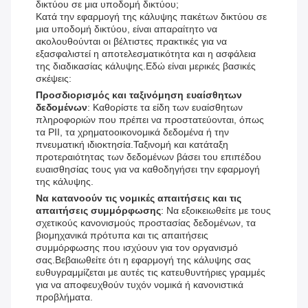
δικτύου σε μια υποδομή δικτύου;
Κατά την εφαρμογή της κάλυψης πακέτων δικτύου σε
μια υποδομή δικτύου, είναι απαραίτητο να
ακολουθούνται οι βέλτιστες πρακτικές για να
εξασφαλιστεί η αποτελεσματικότητα και η ασφάλεια
της διαδικασίας κάλυψης.Εδώ είναι μερικές βασικές
σκέψεις:
Προσδιορισμός και ταξινόμηση ευαίσθητων
δεδομένων
: Καθορίστε τα είδη των ευαίσθητων
πληροφοριών που πρέπει να προστατεύονται, όπως
τα PII, τα χρηματοοικονομικά δεδομένα ή την
πνευματική ιδιοκτησία.Ταξινομή και κατάταξη
προτεραιότητας των δεδομένων βάσει του επιπέδου
ευαισθησίας τους για να καθοδηγήσει την εφαρμογή
της κάλυψης.
Να κατανοούν τις νομικές απαιτήσεις και τις
απαιτήσεις συμμόρφωσης
: Να εξοικειωθείτε με τους
σχετικούς κανονισμούς προστασίας δεδομένων, τα
βιομηχανικά πρότυπα και τις απαιτήσεις
συμμόρφωσης που ισχύουν για τον οργανισμό
σας.Βεβαιωθείτε ότι η εφαρμογή της κάλυψης σας
ευθυγραμμίζεται με αυτές τις κατευθυντήριες γραμμές
για να αποφευχθούν τυχόν νομικά ή κανονιστικά
προβλήματα.