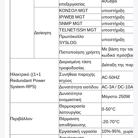
40Gbps
επεξεργασίας
ΚΟΝΣΟΛ MGT
υποστήριξη
IP/WEB MGT
υποστήριξη
SNMP MGT
υποστήριξη
TELNET/SSH MGT
υποστήριξη
Διοίκηση
Πρωτόκολλο
υποστήριξη
SYSLOG
Με βάση την ταυτ
Πιστοποίηση χρήστη
κωδικό πρόσβασης
Διορισμένη τάση
Διάταξη της παρα
τροφοδοσίας
Ηλεκτρικό ((1+1
Συνήθεια παροχής
AC-50HZ
Redundant Power
ισχύος
System-RPS)
Δυνατότητα εισόδου
AC-3A / DC-10A
Δυνατότητα
Μέγιστο 250W
ονομαστική
Θερμοκρασία
0-50°C
λειτουργίας
Περιβάλλον
Θέρμανση
-20-70°C
αποθήκευσης
Εργασιακή υγρασία
10%-95%, χωρίς 
Διαμόρφωση