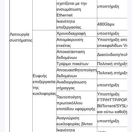
σχετίζεται με την
υποστήριξη
ενσωμάτωση
Ethernet
Ικανότητα
480Gbps
επεξεργασίας
Χρονοδιαγραφή
υποστήριξη
Λειτουργία
Απομάκρυνση
Υποστήριξη απομ
συστήματος
ετικέτας
επικεφαλίδων Vx
Αποκατάσταση
Διασύνδεση/πολιτ
δεδομένων
Τρίψιμο πακέτων
Πολιτική στήριξης
Αποευαισθητοποίηση
Πολιτική στήριξης
Ευφυής
δεδομένων
επεξεργασία
Αναδιοργάνωση
υποστήριξη
της
σήραγγας
κυκλοφορίας
Υποστήριξη
Ταυτοποίηση
FTP/HTTP/POP/S
πρωτοκόλλου
BitTorrent/SYSL
επιπέδου εφαρμογής
και ούτω καθεξής
Αναγνώριση
υποστήριξη
κυκλοφορίας βίντεο
Ικανότητα