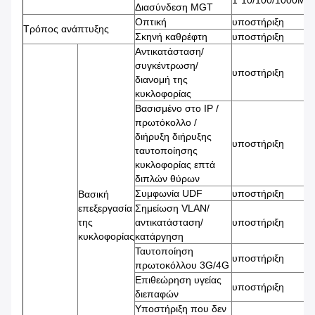
Διασύνδεση MGT
Οπτική
υποστήριξη
Τρόπος ανάπτυξης
Σκηνή καθρέφτη
υποστήριξη
Αντικατάσταση/
συγκέντρωση/
υποστήριξη
διανομή της
κυκλοφορίας
Βασισμένο στο IP /
πρωτόκολλο /
διήρυξη διήρυξης
υποστήριξη
ταυτοποίησης
κυκλοφορίας επτά
διπλών θύρων
Συμφωνία UDF
υποστήριξη
Βασική
επεξεργασία
Σημείωση VLAN/
της
αντικατάσταση/
υποστήριξη
κυκλοφορίας
κατάργηση
Ταυτοποίηση
υποστήριξη
πρωτοκόλλου 3G/4G
Επιθεώρηση υγείας
υποστήριξη
διεπαφών
Υποστήριξη που δεν