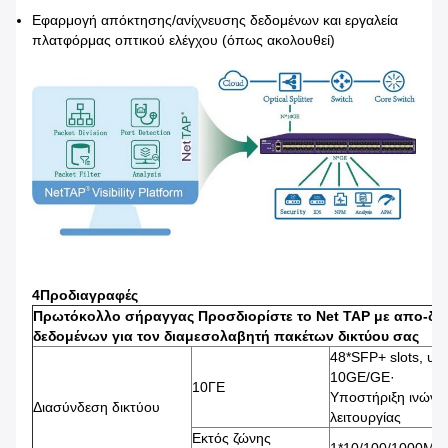
Εφαρμογή απόκτησης/ανίχνευσης δεδομένων και εργαλεία
πλατφόρμας οπτικού ελέγχου (όπως ακολουθεί)
4Προδιαγραφές
Πρωτόκολλο σήραγγας Προσδιορίστε το Net TAP με απο-δι
δεδομένων για τον διαμεσολαβητή πακέτων δικτύου σας
48*SFP+ slots, υπ
10GE/GE·
10ΓΕ
Υποστήριξη ινών 
Διασύνδεση δικτύου
λειτουργίας
Εκτός ζώνης
1*10/100/1000M η