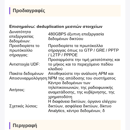
Προδιαγραφές
Επισημαίνω:
deduplication μεσιτών στοιχείων
Δυνατότητα
480GBPS έξυπνη επεξεργασία
επεξεργασίας
δεδομένων δικτύου
δεδομένων:
Προσδιορίστε το
Προσδιορίστε τα πρωτόκολλα
πρωτόκολλο
σήραγγας όπως το GTP / GRE / PPTP
σήραγγας:
/ L2TP / PPPOE
Προσαρμόστε την τιμή μετατόπισης και
Αντιστοιχία UDF:
το μήκος και το περιεχόμενο πεδίου
κλειδιού
Πακέτα δεδομένων
Αποθηκεύστε την ανάλυση APM και
Αποσυναρμολόγηση:
NPM της απόδοσης του συστήματος
Κέντρο δεδομένων των
τηλεπικοινωνιών, της ραδιοφωνικής
Αιτήσεις:
αναμετάδοσης, της κυβέρνησης, της
χρηματοδότη
Η διαφάνεια δικτύων, όργανο ελέγχου
Σχετικές λύσεις:
δικτύων, ασφάλεια δικτύων, δίκτυο
Analytics, κέντρο δεδομένων, δ
Περιγραφή