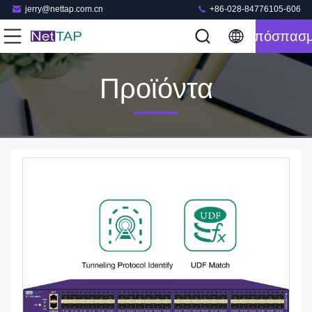
jerry@nettap.com.cn
+86-028-84776105-606
Απόσπασ
Προϊόντα