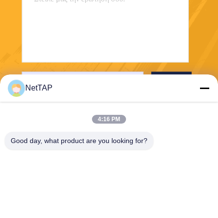
Στείλε
NetTAP
4:16 PM
Good day, what product are you looking for?
Chengdu Shuwei Communication
Technology Co., Ltd.
jerry@nettap.com.cn
+86-028-84776105-606
2F, G4 του πάρκου λογισμικ