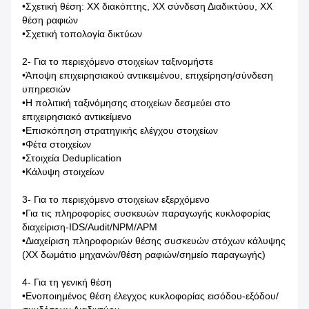
•Σχετική θέση: ΧΧ διακόπτης, ΧΧ σύνδεση Διαδικτύου, ΧΧ
θέση ραφιών
•Σχετική τοπολογία δικτύων
2- Για το περιεχόμενο στοιχείων ταξινομήστε
•Άποψη επιχειρησιακού αντικειμένου, επιχείρηση/σύνδεση
υπηρεσιών
•Η πολιτική ταξινόμησης στοιχείων δεσμεύει στο
επιχειρησιακό αντικείμενο
•Επισκόπηση στρατηγικής ελέγχου στοιχείων
•Φέτα στοιχείων
•Στοιχεία Deduplication
•Κάλυψη στοιχείων
3- Για το περιεχόμενο στοιχείων εξερχόμενο
•Για τις πληροφορίες συσκευών παραγωγής κυκλοφορίας
διαχείριση-IDS/Audit/NPM/APM
•Διαχείριση πληροφοριών θέσης συσκευών στόχων κάλυψης
(ΧΧ δωμάτιο μηχανών/θέση ραφιών/σημείο παραγωγής)
4- Για τη γενική θέση
•Ενοποιημένος θέση έλεγχος κυκλοφορίας εισόδου-εξόδου/