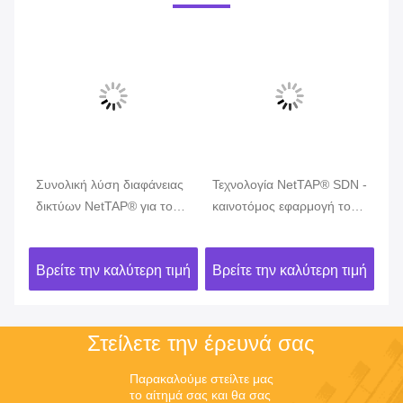
Συνολική λύση διαφάνειας
Τεχνολογία NetTAP® SDN -
Τε
DN
δικτύων NetTAP® για το
καινοτόμος εφαρμογή του
κα
μεσίτη πακέτων δικτύων
μέρους 1 διαφάνειας
μέ
ς
ελέγχου της κυκλοφορίας
ελ
ιμή
Βρείτε την καλύτερη τιμή
Βρείτε την καλύτερη τιμή
Βρ
δικτύων
δι
Στείλετε την έρευνά σας
Παρακαλούμε στείλτε μας 
το αίτημά σας και θα σας 