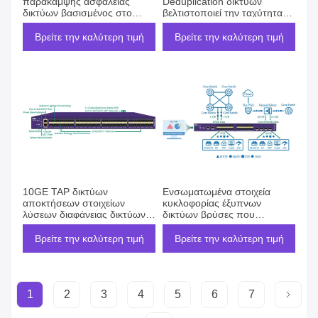
παράκαμψης ασφάλειας
Deduplication δικτύων
δικτύων βασισμένος στο
βελτιστοποιεί την ταχύτητα
στρατηγικό προστάτη
και τη διαφάνεια δικτύων
κυκλοφορίας TAP δικτύων
Βρείτε την καλύτερη τιμή
Βρείτε την καλύτερη τιμή
10GE TAP δικτύων
Ενσωματωμένα στοιχεία
αποκτήσεων στοιχείων
κυκλοφορίας έξυπνων
λύσεων διαφάνειας δικτύων
δικτύων βρύσες που
και αποκτήσεων πακέτων
συλλαμβάνουν για τον έλεγχο
και την αποστολή
Βρείτε την καλύτερη τιμή
Βρείτε την καλύτερη τιμή
1
2
3
4
5
6
7