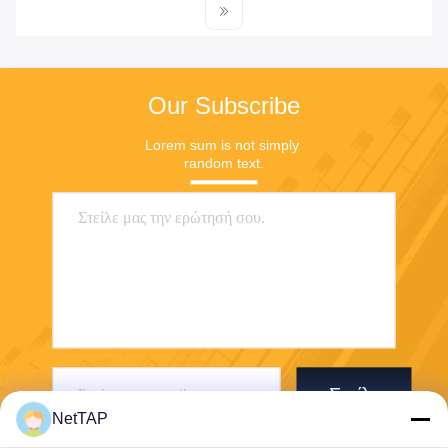
Our Subscribe
Lorem sum is not simply 
random text.
Στείλε
NetTAP