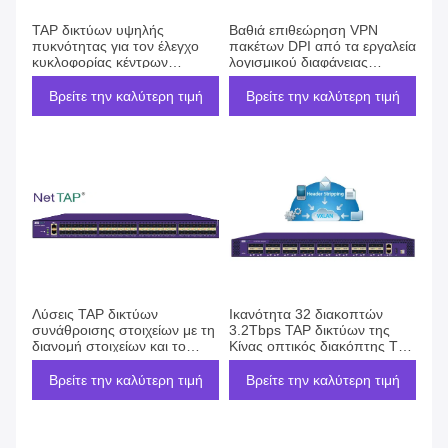
TAP δικτύων υψηλής
Βαθιά επιθεώρηση VPN
πυκνότητας για τον έλεγχο
πακέτων DPI από τα εργαλεία
κυκλοφορίας κέντρων
λογισμικού διαφάνειας
δεδομένων τράπεζας και το
δικτύων του TAP δικτύων
πρόγραμμα επιχειρησιακής
Βρείτε την καλύτερη τιμή
Βρείτε την καλύτερη τιμή
συνειδητοποίησης
Λύσεις TAP δικτύων
Ικανότητα 32 διακοπτών
συνάθροισης στοιχείων με τη
3.2Tbps TAP δικτύων της
διανομή στοιχείων και το
Κίνας οπτικός διακόπτης TAP
φιλτράρισμα στοιχείων
λιμένων 100GE
Βρείτε την καλύτερη τιμή
Βρείτε την καλύτερη τιμή