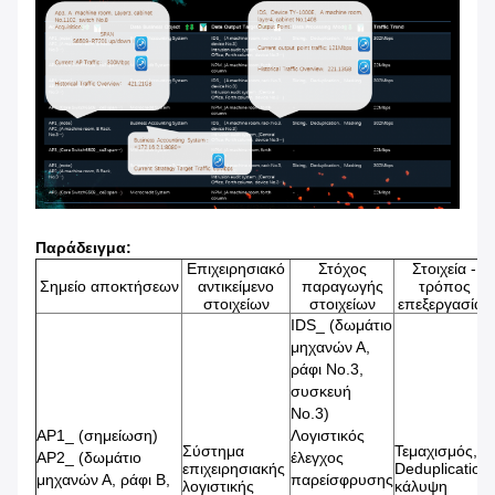
Παράδειγμα:
Επιχειρησιακό
Στόχος
Στοιχεία -
Σημείο αποκτήσεων
αντικείμενο
παραγωγής
τρόπος
στοιχείων
στοιχείων
επεξεργασίας
IDS_ (δωμάτιο
μηχανών Α,
ράφι No.3,
συσκευή
No.3)
AP1_ (σημείωση)
Λογιστικός
Σύστημα
Τεμαχισμός,
AP2_ (δωμάτιο
έλεγχος
επιχειρησιακής
Deduplication,
μηχανών Α, ράφι Β,
παρείσφρυσης
λογιστικής
κάλυψη