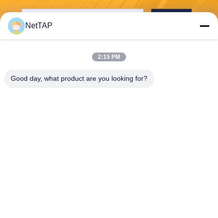
Στείλε
NetTAP
2:15 PM
Good day, what product are you looking for?
Chengdu Shuwei Communication
Technology Co., Ltd.
jerry@nettap.com.cn
+86-028-84776105-606
2F, G4 του πάρκου λογισμικ
ού TianFu, Chengdu, Κίνα.
Κίνα Καλή ποιότητα Μεσίτης πακέτων δικτύων Προμηθευτής. 2026
Chengdu Shuwei Communication Technology Co., Ltd. . Διατηρούνται όλα