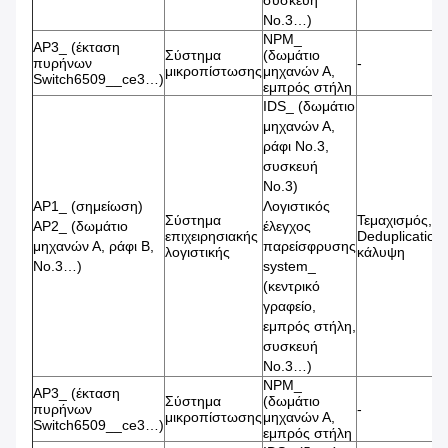
συσκευή
No.3…)
NPM_
AP3_ (έκταση
Σύστημα
(δωμάτιο
πυρήνων
-
μικροπίστωσης
μηχανών Α,
Switch6509__ce3…)
εμπρός στήλη
IDS_ (δωμάτιο
μηχανών Α,
ράφι No.3,
συσκευή
No.3)
AP1_ (σημείωση)
Λογιστικός
Σύστημα
Τεμαχισμός,
AP2_ (δωμάτιο
έλεγχος
επιχειρησιακής
Deduplication,
μηχανών Α, ράφι Β,
παρείσφρυσης
λογιστικής
κάλυψη
No.3…)
system_
(κεντρικό
γραφείο,
εμπρός στήλη,
συσκευή
No.3…)
NPM_
AP3_ (έκταση
Σύστημα
(δωμάτιο
πυρήνων
-
μικροπίστωσης
μηχανών Α,
Switch6509__ce3…)
εμπρός στήλη