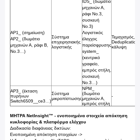
IDS_ (δωμάτιο
μηχανών Α,
ράφι No.3,
συσκευή
No.3)
AP1_ (σημείωση)
Λογιστικός
Σύστημα
Τεμαχισμός,
AP2_ (δωμάτιο
έλεγχος
επιχειρησιακής
Deduplication,
μηχανών Α, ράφι Β,
παρείσφρυσης
λογιστικής
κάλυψη
No.3…)
system_
(κεντρικό
γραφείο,
εμπρός στήλη,
συσκευή
No.3…)
NPM_
AP3_ (έκταση
Σύστημα
(δωμάτιο
πυρήνων
-
μικροπίστωσης
μηχανών Α,
Switch6509__ce3…)
εμπρός στήλη
ΜΗΤΡΑ NetInsight™ - ενοποιημένα στοιχεία απόκτηση
κυκλοφορίας & πλατφόρμα ελέγχου
Διαδικασία διαφάνειας δικτύων:
Ενοποιημένη απόκτηση στοιχείων ->