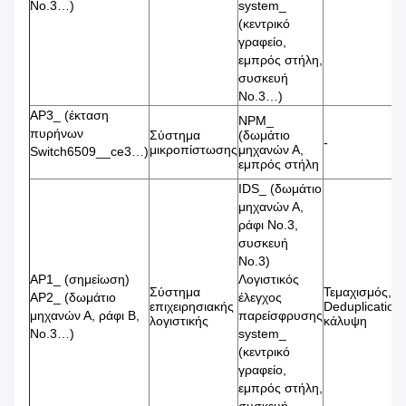
No.3…)
system_
(κεντρικό
γραφείο,
εμπρός στήλη,
συσκευή
No.3…)
AP3_ (έκταση
NPM_
πυρήνων
Σύστημα
(δωμάτιο
-
μικροπίστωσης
μηχανών Α,
Switch6509__ce3…)
εμπρός στήλη
IDS_ (δωμάτιο
μηχανών Α,
ράφι No.3,
συσκευή
No.3)
AP1_ (σημείωση)
Λογιστικός
Σύστημα
Τεμαχισμός,
AP2_ (δωμάτιο
έλεγχος
επιχειρησιακής
Deduplication,
μηχανών Α, ράφι Β,
παρείσφρυσης
λογιστικής
κάλυψη
No.3…)
system_
(κεντρικό
γραφείο,
εμπρός στήλη,