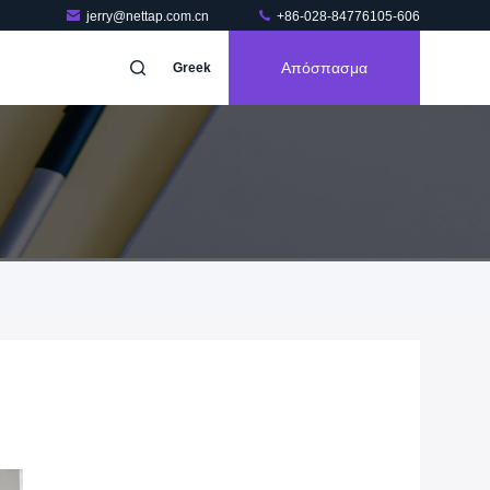
jerry@nettap.com.cn
+86-028-84776105-606
Απόσπασμα
Greek